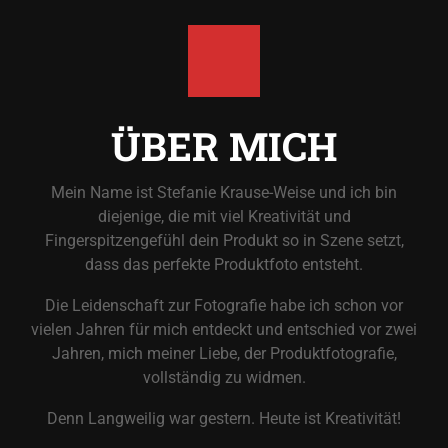
ÜBER MICH
Mein Name ist Stefanie Krause-Weise und ich bin
diejenige, die mit viel Kreativität und
Fingerspitzengefühl dein Produkt so in Szene setzt,
dass das perfekte Produktfoto entsteht.
Die Leidenschaft zur Fotografie habe ich schon vor
vielen Jahren für mich entdeckt und entschied vor zwei
Jahren, mich meiner Liebe, der Produktfotografie,
vollständig zu widmen.
Denn Langweilig war gestern. Heute ist Kreativität!