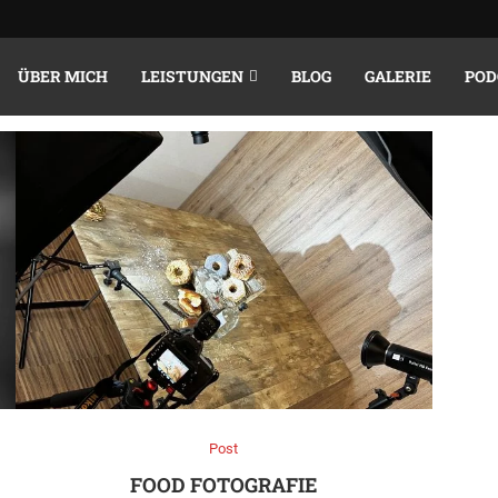
CHIVE
MÄRZ 2022
ÜBER MICH
LEISTUNGEN
BLOG
GALERIE
POD
Post
FOOD FOTOGRAFIE